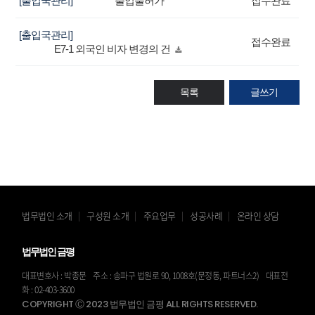
[출입국관리]
출입불허가
접수완료
[출입국관리]
접수완료
E7-1 외국인 비자 변경의 건
목록
글쓰기
법무법인 소개
구성원 소개
주요업무
성공사례
온라인 상담
법무법인 금평
대표변호사 : 박종문
주소 : 송파구 법원로 90, 1008호(문정동, 파트너스2)
대표전
화 : 02-403-3600
COPYRIGHT Ⓒ 2023 법무법인 금평 ALL RIGHTS RESERVED.