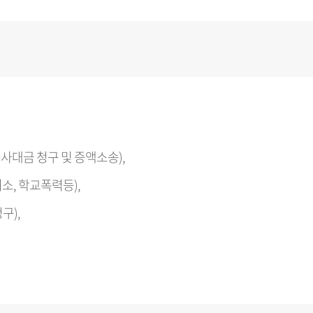
사대금 청구 및 증액소송),
소, 학교폭력등),
구),