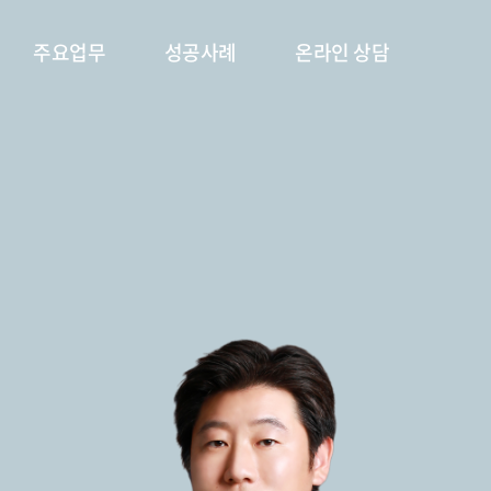
주요업무
성공사례
온라인 상담
형사
성공사례
온라인 상담
민사
가사
행정
출입국관리