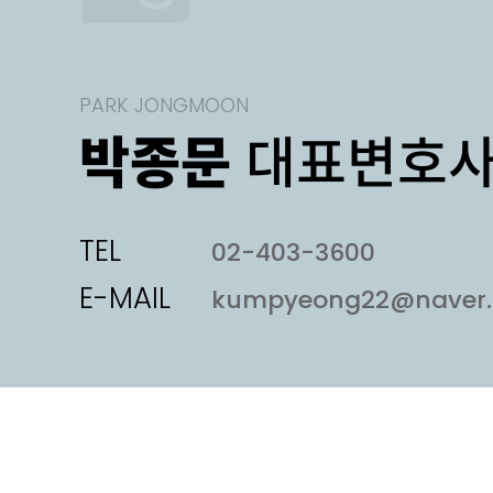
PARK JONGMOON
박종문
대표변호
TEL
02-403-3600
E-MAIL
kumpyeong22@naver