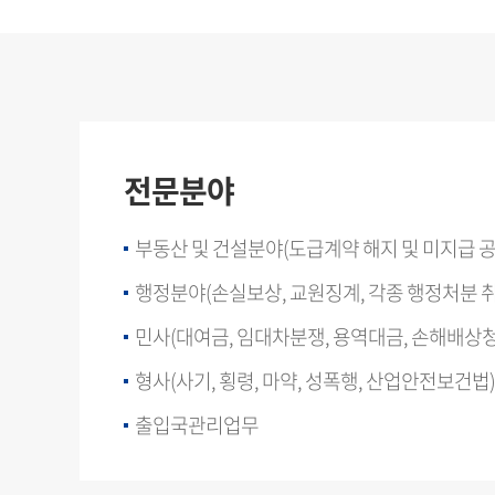
전문분야
부동산 및 건설분야(도급계약 해지 및 미지급 공
행정분야(손실보상, 교원징계, 각종 행정처분 취
민사(대여금, 임대차분쟁, 용역대금, 손해배상청
형사(사기, 횡령, 마약, 성폭행, 산업안전보건법)
출입국관리업무